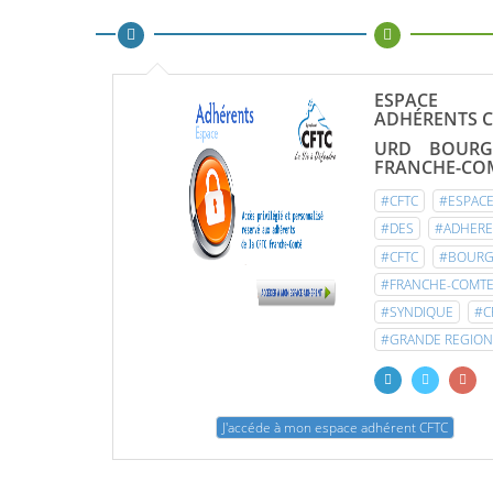
ESPACE
ADHÉRENTS C
URD BOURG
FRANCHE-CO
#CFTC
#ESPAC
#DES
#ADHERE
#CFTC
#BOUR
#FRANCHE-COMT
#SYNDIQUE
#C
#GRANDE REGION
J'accéde à mon espace adhérent CFTC