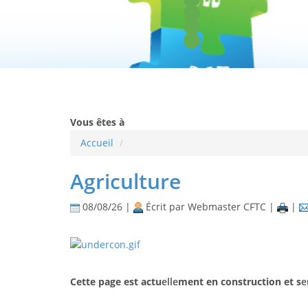
Vous êtes à
Accueil
Agriculture
08/08/26 |
Écrit par Webmaster CFTC |
|
Cette page est
a
c
tu
elle
me
n
t
en construction
e
t
s
e