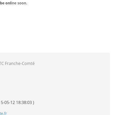
be o
nl
ine soon.
FTC Franche-Comté
15-05-12 18:38:03 )
e.fr