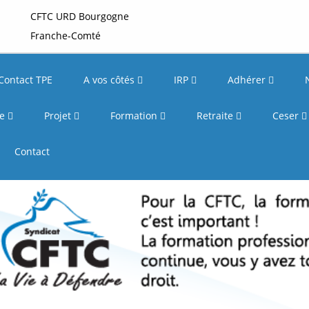
CFTC URD Bourgogne
Franche-Comté
Contact TPE
A vos côtés
IRP
Adhérer
re
Projet
Formation
Retraite
Ceser
Contact