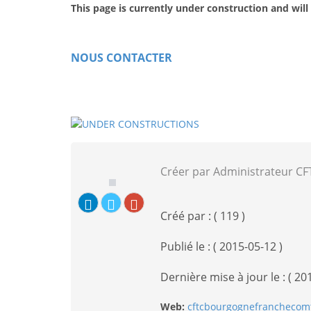
This page is
cu
rren
tl
y under construction and
w
ill
NOUS CONTACTER
Créer par Administrateur C
Créé par : ( 119 )
Publié le : ( 2015-05-12 )
Dernière mise à jour le : ( 20
Web:
cftcbourgognefranchecomt