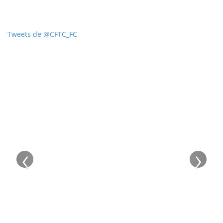
Tweets de @CFTC_FC
‹
›